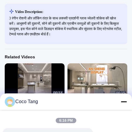
Video Description:
3 रंगीन रोशनी और लॉकिंग तंत्र के साथ लक्जरी प्रदर्शनी ग्लास ज्वेलरी शोकेस की खोज
करें। आभूषणों की दुकानों, सोने की दुकानों और प्राचीन वस्तुओं की दुकानों के लिए बिल्कुल
उपयुक्त, इस गोल कोने वाले डिज़ाइन शोकेस में स्थायित्व और सुंदरता के लिए स्टेनलेस स्टील,
टेम्पर्ड ग्लास और एमडीएफ बोर्ड हैं।
Related Videos
00:14
00:15
Coco Tang
मल्टी कलर ग्लास ज्वेलरी डिस्प्ले केस / आधुनिक
वाणिज्यिक आभूषण स्टोर दीवार पर लटकाए जाने
ज्वेलरी शोकेस लक्जरी शैली
वाले प्रकार के शैंपेन गोल्डन का प्रदर्शन करता है
珠宝柜
珠宝柜
September 02, 2022
August 17, 2022
6:16 PM