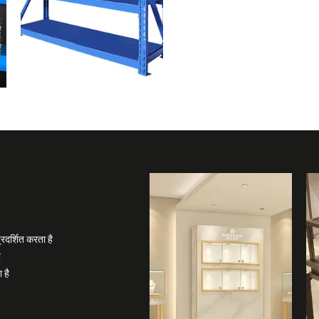
दर्शित करता है
ै
 है