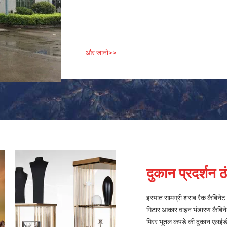
और जानो>>
दुकान प्रदर्शन ठं
इस्पात सामग्री शराब रैक कैबिन
गिटार आकार वाइन भंडारण कैबिनेट
मिरर भूतल कपड़े की दुकान एलईडी