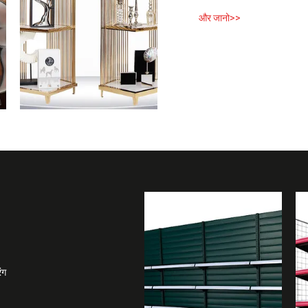
और जानो>>
ंग