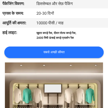
पैकेजिंग विवरण:
डिससेम्बल और सेफ़ पैकिंग
भ्रमण
प्रसव के समय:
20-30 दिनों
गुणवत्ता
आपूर्ति की क्षमता:
10000 पीसी / माह
नियंत्रण
हाई लाइट:
,
,
खुदरा कपड़े रैक
दीवार शेल्फ कपड़े रैक
2400 मिमी ऊंचाई कपड़े प्रदर्शन रैक
संपर्क
करें
सबसे अच्छी कीमत
एक
उद्धरण
का
अनुरोध
करें