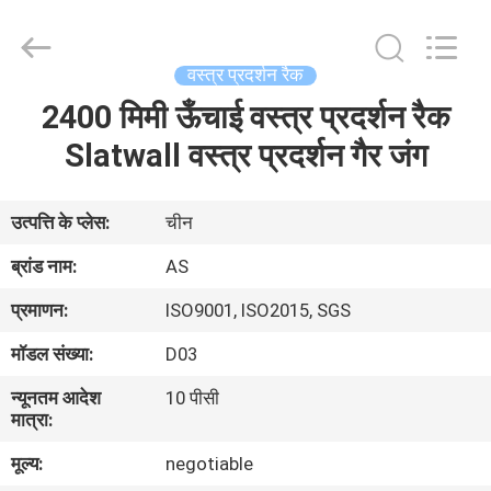
2026
Guangzhou
Ansheng
Display
Shelves
वस्त्र प्रदर्शन रैक
Co.,Ltd.
All
2400 मिमी ऊँचाई वस्त्र प्रदर्शन रैक
घर
Rights
Reserved.
Slatwall वस्त्र प्रदर्शन गैर जंग
उत्पादों
उत्पत्ति के प्लेस:
चीन
वीडियो
ब्रांड नाम:
AS
प्रमाणन:
ISO9001, ISO2015, SGS
हमारे
मॉडल संख्या:
D03
बारे
न्यूनतम आदेश
10 पीसी
में
मात्रा:
मूल्य:
negotiable
कारखाना