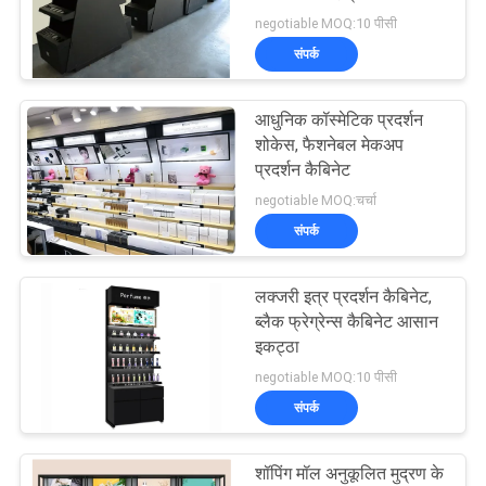
negotiable MOQ:10 पीसी
साइटमैप
संपर्क
PRIVACY
आधुनिक कॉस्मेटिक प्रदर्शन
शोकेस, फैशनेबल मेकअप
POLICY
प्रदर्शन कैबिनेट
negotiable MOQ:चर्चा
संपर्क
लक्जरी इत्र प्रदर्शन कैबिनेट,
ब्लैक फ्रेग्रेन्स कैबिनेट आसान
इकट्ठा
negotiable MOQ:10 पीसी
संपर्क
शॉपिंग मॉल अनुकूलित मुद्रण के