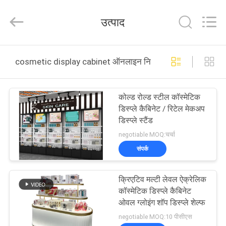
2026
Guangzhou
Ansheng
उत्पाद
Display
Shelves
Co.,Ltd.
All
घर
Rights
Reserved.
cosmetic display cabinet ऑनलाइन निर्माण
उत्पादों
कोल्ड रोल्ड स्टील कॉस्मेटिक
डिस्प्ले कैबिनेट / रिटेल मेकअप
वीडियो
डिस्प्ले स्टैंड
negotiable MOQ:चर्चा
हमारे
संपर्क
बारे
क्रिएटिव मल्टी लेवल ऐक्रेलिक
में
कॉस्मेटिक डिस्प्ले कैबिनेट
ओवल ग्लोइंग शॉप डिस्प्ले शेल्फ
कारखाना
negotiable MOQ:10 पीसीएस