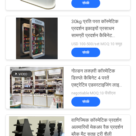
संपर्क
भ्रमण
30kg प्रति परत कॉस्मेटिक
गुणवत्ता
प्रदर्शन इकाइयों प्रसाधन
नियंत्रण
सामग्री प्रदर्शन कैबिनेट
ISO9001 / एसजीएस प्रमाण
USD 100-500/set MOQ:10 समूह
पत्र के साथ
संपर्क
संपर्क
करें
गोल्डन लक्ज़री कॉस्मेटिक
डिस्प्ले कैबिनेट 4 परतें
एक
एक्ट्रेटिव एडवरटाइजिंग लाइट
बॉक्स कॉस्मेटिक डिस्प्ले स्टैंड
negotiable MOQ:10 पीसीएस
उद्धरण
के साथ
संपर्क
का
अनुरोध
वाणिज्यिक कॉस्मेटिक प्रदर्शन
अलमारियों मेकअप रैक प्रदर्शन
करें
ब्लैक मैट सतह ट्री शैली