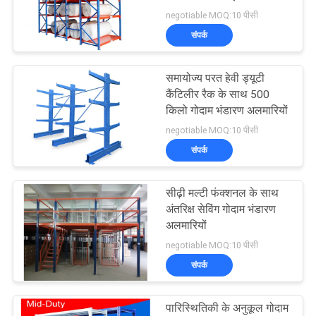
परत
negotiable MOQ:10 पीसी
साइटमैप
संपर्क
PRIVACY
समायोज्य परत हेवी ड्यूटी
कैंटिलीर रैक के साथ 500
POLICY
किलो गोदाम भंडारण अलमारियों
negotiable MOQ:10 पीसी
संपर्क
सीढ़ी मल्टी फंक्शनल के साथ
अंतरिक्ष सेविंग गोदाम भंडारण
अलमारियों
negotiable MOQ:10 पीसी
संपर्क
पारिस्थितिकी के अनुकूल गोदाम