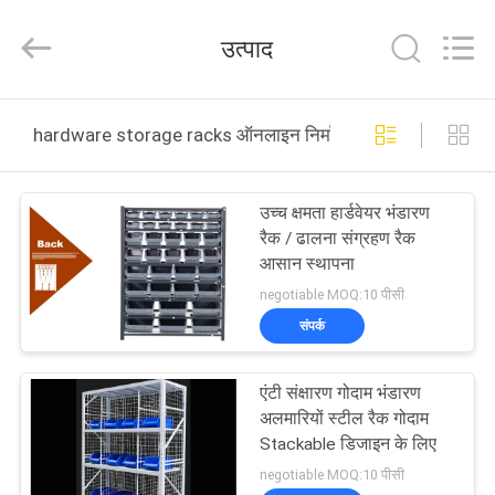
2026
Guangzhou
Ansheng
उत्पाद
Display
Shelves
Co.,Ltd.
All
घर
Rights
Reserved.
hardware storage racks ऑनलाइन निर्माण
उत्पादों
उच्च क्षमता हार्डवेयर भंडारण
रैक / ढालना संग्रहण रैक
वीडियो
आसान स्थापना
negotiable MOQ:10 पीसी
हमारे
संपर्क
बारे
एंटी संक्षारण गोदाम भंडारण
में
अलमारियों स्टील रैक गोदाम
Stackable डिजाइन के लिए
कारखाना
negotiable MOQ:10 पीसी