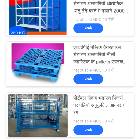
भंडारण अलमारियों औद्योगिक
धातु ठंडे बस्ते में डालने 2000 *
600 * 2000 मिमी
negotiable MOQ:10 पीसी
संपर्क
एचडीपीई नेस्टिंग वेयरहाउस
भंडारण अलमारियों नीली
प्लास्टिक के pallets उपस्कर
मानक
negotiable MOQ:10 पीसी
संपर्क
पोर्टेबल गोदाम भंडारण पिंजरों
पर पहियों अनुकूलित आकार /
रंग
negotiable MOQ:10 पीसी
संपर्क