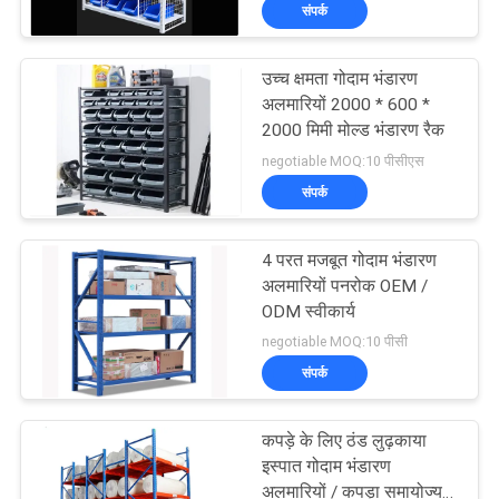
संपर्क
भ्रमण
उच्च क्षमता गोदाम भंडारण
गुणवत्ता
अलमारियों 2000 * 600 *
नियंत्रण
2000 मिमी मोल्ड भंडारण रैक
negotiable MOQ:10 पीसीएस
संपर्क
संपर्क
करें
4 परत मजबूत गोदाम भंडारण
अलमारियों पनरोक OEM /
एक
ODM स्वीकार्य
negotiable MOQ:10 पीसी
उद्धरण
संपर्क
का
अनुरोध
कपड़े के लिए ठंड लुढ़काया
इस्पात गोदाम भंडारण
करें
अलमारियों / कपड़ा समायोज्य