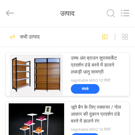
2026
Guangzhou
Ansheng
उत्पाद
Display
Shelves
Co.,Ltd.
All
घर
Rights
41
Reserved.
सभी उत्पाद
दुकान प्रदर्शन ठंडे बस्ते में
उत्पादों
डालने
उच्च अंत ब्राउन सुपरमार्केट
प्रदर्शन ठंडे बस्ते में डालने
वीडियो
लकड़ी धातु सामग्री
negotiable MOQ:10 पीसी
हमारे
संपर्क
39
बारे
सुपरमार्केट प्रदर्शन ठंडे
जूते बैग के लिए स्क्वायर / गोल
में
आकार की दुकान प्रदर्शन ठंडे
बस्ते में डालने
बस्ते में डालने रंग
कारखाना
negotiable MOQ:10 पीसी