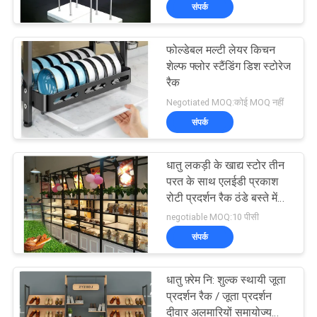
संपर्क
भ्रमण
फोल्डेबल मल्टी लेयर किचन
गुणवत्ता
32
शेल्फ फ्लोर स्टैंडिंग डिश स्टोरेज
नियंत्रण
रैक
गोदाम भंडारण अलमारियों
Negotiated MOQ:कोई MOQ नहीं
संपर्क
संपर्क
करें
धातु लकड़ी के खाद्य स्टोर तीन
परत के साथ एलईडी प्रकाश
एक
रोटी प्रदर्शन रैक ठंडे बस्ते में
51
डालने
negotiable MOQ:10 पीसी
उद्धरण
संपर्क
का
आभूषण स्टोर प्रदर्शन
अनुरोध
धातु फ़्रेम नि: शुल्क स्थायी जूता
प्रदर्शन रैक / जूता प्रदर्शन
करें
दीवार अलमारियों समायोज्य