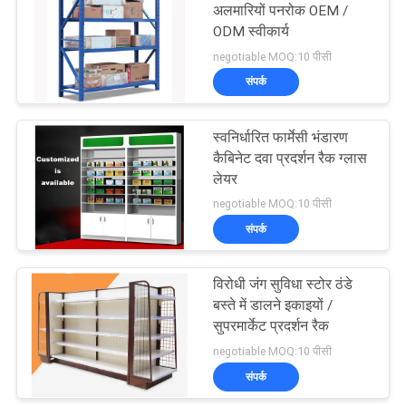
अलमारियों पनरोक OEM /
ODM स्वीकार्य
14
negotiable MOQ:10 पीसी
संपर्क
फार्मेसी प्रदर्शन अलमारियों
स्वनिर्धारित फार्मेसी भंडारण
कैबिनेट दवा प्रदर्शन रैक ग्लास
लेयर
negotiable MOQ:10 पीसी
संपर्क
39
प्रसाधन सामग्री प्रदर्शन
विरोधी जंग सुविधा स्टोर ठंडे
बस्ते में डालने इकाइयों /
अलमारियों
सुपरमार्केट प्रदर्शन रैक
negotiable MOQ:10 पीसी
संपर्क