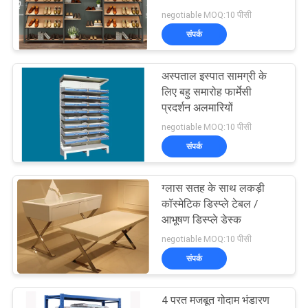
परत
negotiable MOQ:10 पीसी
साइटमैप
संपर्क
10
PRIVACY
अस्पताल इस्पात सामग्री के
खेल प्रदर्शन रैक
लिए बहु समारोह फार्मेसी
POLICY
प्रदर्शन अलमारियों
negotiable MOQ:10 पीसी
संपर्क
ग्लास सतह के साथ लकड़ी
22
कॉस्मेटिक डिस्प्ले टेबल /
आभूषण डिस्प्ले डेस्क
वस्त्र प्रदर्शन रैक
negotiable MOQ:10 पीसी
संपर्क
4 परत मजबूत गोदाम भंडारण