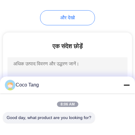
14
और देखो
जूता प्रदर्शन अलमारियों
एक संदेश छोड़ें
17
खाद्य भंडार ठंडे बस्ते में
Coco Tang
डालने
8:06 AM
Good day, what product are you looking for?
लोकप्रिय श्रेणियां
सभी