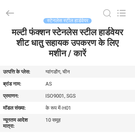
2026
Guangzhou
Ansheng
Display
Shelves
स्टेनलेस स्टील हार्डवेयर
Co.,Ltd.
All
मल्टी फंक्शन स्टेनलेस स्टील हार्डवेयर
घर
Rights
Reserved.
शीट धातु सहायक उपकरण के लिए
उत्पादों
मशीन / कारें
वीडियो
उत्पत्ति के प्लेस:
ग्वांगडोंग, चीन
ब्रांड नाम:
AS
हमारे
प्रमाणन:
ISO9001, SGS
बारे
मॉडल संख्या:
के रूप में-H01
में
न्यूनतम आदेश
10 समूह
मात्रा:
कारखाना