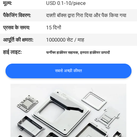
मूल्य:
USD 0.1-10/piece
भ्रमण
पैकेजिंग विवरण:
दफ़्ती बॉक्स द्वारा गिरा दिया और पैक किया गया
गुणवत्ता
प्रसव के समय:
15 दिनों
नियंत्रण
आपूर्ति की क्षमता:
1000000 सेट / माह
हाई लाइट:
,
फर्नीचर हार्डवेयर सहायक
इस्पात हार्डवेयर उत्पादों
संपर्क
करें
सबसे अच्छी कीमत
एक
उद्धरण
का
अनुरोध
करें