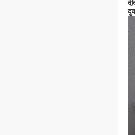
दी
दु