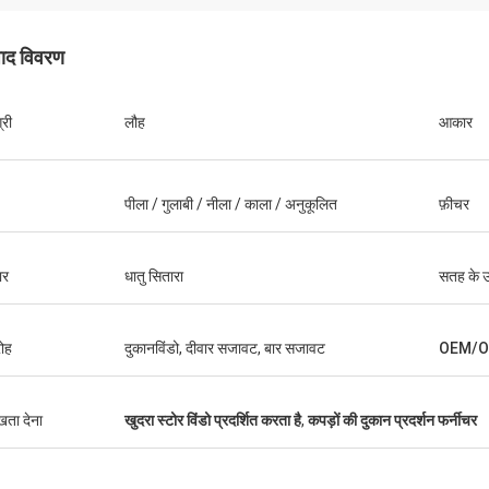
पाद विवरण
्री
लौह
आकार
फर्नांडो
हबीब रहम
धन्यवाद मेरा खेल उपकरण गोदाम अब
पीला / गुलाबी / नीला / काला / अनुकूलित
फ़ीचर
धन्यवाद कोको कई ग्राहकों ने मेरे कपड़े की दुकान की
ं खेल के सामानों के लिए शोरूम
प्रशंसा की है सतह उपचार के लिए यह आकर्षक और बहुत
रहा हूँ इसे बाद में डिजाइन करने में
उच्च गुणवत्ता है। मुझे संतुष
ता करें
ार
धातु सितारा
सतह के 
ोह
दुकानविंडो, दीवार सजावट, बार सजावट
OEM/
ुखता देना
खुदरा स्टोर विंडो प्रदर्शित करता है
,
कपड़ों की दुकान प्रदर्शन फर्नीचर