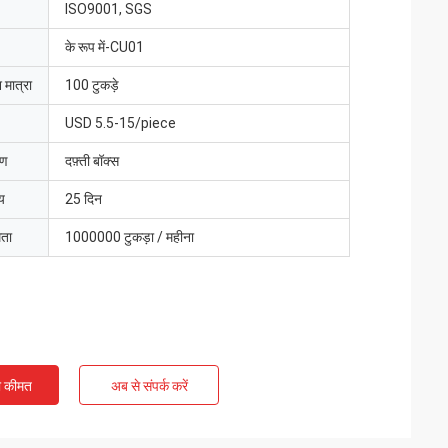
ISO9001, SGS
के रूप में-CU01
 मात्रा
100 टुकड़े
USD 5.5-15/piece
रण
दफ़्ती बॉक्स
य
25 दिन
मता
1000000 टुकड़ा / महीना
ी कीमत
अब से संपर्क करें