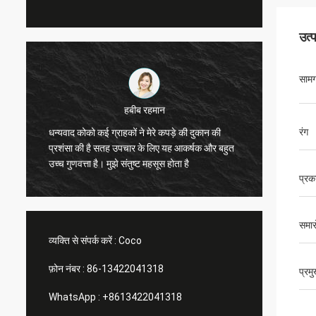
उत्
सामग
मार्को गैलेटी
आपके रैक के लिए 
रंग
आपने हमेशा मेरे लिए एक अच्छी नौकरी की! क्रिसमस की
व्यवस्थित दिखता है और मै
दुकान खिड़की के अलमारियों आ चुके हैं। स्थापित करने के
करने की योजना बना 
बाद, हम आपको तस्वीरें भेजेंगे। बहुत धन्यवाद।
मेरी सहाय
प्रक
समार
व्यक्ति से संपर्क करें :
Coco
फ़ोन नंबर :
86-13422041318
प्रम
WhatsApp :
+8613422041318