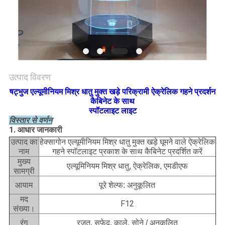
साइटमैप
PRIVACY
POLICY
उत्पाद विवरण
षट्भुज एल्यूमीनियम मिश्र धातु मुक्त खड़े परिक्रामी ऐक्रेलिक गहने प्रदर्शन
कैबिनेट के साथ
स्पॉटलाइट लाइट
विस्तार से वर्णन
1. आधार जानकारी
हेक्सागोन एल्यूमीनियम मिश्र धातु मुक्त खड़े घूमने वाले ऐक्रेलिक
उत्पाद का
गहने स्पॉटलाइट प्रकाश के साथ कैबिनेट प्रदर्शित करें
नाम
मुख्य
एल्यूमिनियम मिश्र धातु, ऐक्रेलिक, एमडीएफ
सामग्री
आयाम
पूरे शेल्फ: अनुकूलित
मद
F12
संख्या।
रंग
रजत, सफेद, काले, सोने / अनुकूलित