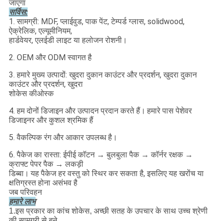
जाएगा
सर्विस:
1. सामग्री: MDF, प्लाईवुड, पाक पेंट, टेम्पर्ड ग्लास, solidwood,
ऐक्रेलिक, एल्यूमीनियम,
हार्डवेयर, एलईडी लाइट या हलोजन रोशनी।
2. OEM और ODM स्वागत है
3. हमारे मुख्य उत्पादों: खुदरा दुकान काउंटर और प्रदर्शन, खुदरा दुकान
काउंटर और प्रदर्शन, खुदरा
शोकेस कीओस्क
4. हम दोनों डिजाइन और उत्पादन प्रदान करते हैं।
हमारे पास पेशेवर
डिजाइनर और कुशल श्रमिक हैं
5. वैकल्पिक रंग और आकार उपलब्ध है।
6. पैकेज का रास्ता: ईपीई कॉटन → बुलबुला पैक → कॉर्नर रक्षक →
क्राफ्ट पेपर पैक → लकड़ी
डिब्बा।
यह पैकेज हर वस्तु को स्थिर कर सकता है, इसलिए यह खरोंच या
क्षतिग्रस्त होना असंभव है
जब परिवहन
हमारे लाभ
1.इस प्रकार का कांच शोकेस, अच्छी सतह के उपचार के साथ उच्च श्रेणी
की सामग्री से बने,