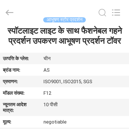
2026
Guangzhou
Ansheng
Display
Shelves
आभूषण स्टोर प्रदर्शन
Co.,Ltd.
All
स्पॉटलाइट लाइट के साथ फैशनेबल गहने
घर
Rights
Reserved.
प्रदर्शन उपकरण आभूषण प्रदर्शन टॉवर
उत्पादों
उत्पत्ति के प्लेस:
चीन
वीडियो
ब्रांड नाम:
AS
प्रमाणन:
ISO9001, ISO2015, SGS
हमारे
मॉडल संख्या:
F12
बारे
न्यूनतम आदेश
10 पीसी
में
मात्रा:
मूल्य:
negotiable
कारखाना