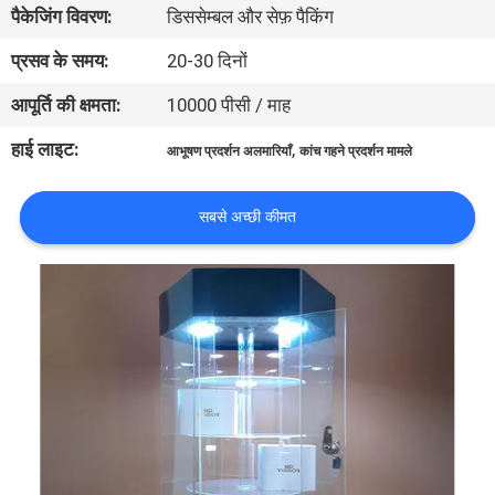
पैकेजिंग विवरण:
डिससेम्बल और सेफ़ पैकिंग
भ्रमण
प्रसव के समय:
20-30 दिनों
गुणवत्ता
आपूर्ति की क्षमता:
10000 पीसी / माह
नियंत्रण
हाई लाइट:
,
आभूषण प्रदर्शन अलमारियाँ
कांच गहने प्रदर्शन मामले
संपर्क
सबसे अच्छी कीमत
करें
एक
उद्धरण
का
अनुरोध
करें