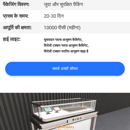
पैकेजिंग विवरण:
जुदा और सुरक्षित पैकिंग
भ्रमण
प्रसव के समय:
20-30 दिन
गुणवत्ता
आपूर्ति की क्षमता:
10000 पीसी (महीना)
नियंत्रण
हाई लाइट:
,
घुमावदार ग्लास आभूषण कैबिनेट
,
विरोधी टक्कर ग्लास आभूषण कैबिनेट
विरोधी टक्कर स्तरित आभूषण खड़ा है
संपर्क
करें
सबसे अच्छी कीमत
एक
उद्धरण
का
अनुरोध
करें