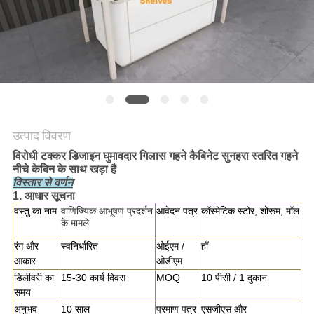
साइटमैप
PRIVACY
POLICY
उत्पाद विवरण
विरोधी टक्कर डिजाइन घुमावदार गिलास गहने कैबिनेट सुनहरा स्तरित गहने
नीचे केबिन के साथ खड़ा है
विस्तार से वर्णन
1. आधार सूचना
वस्तु का नाम
वाणिज्यिक आभूषण प्रदर्शन
आवेदन पत्र
कॉस्मेटिक स्टोर, शोरूम, मॉल
के मामले
रंग और
स्वनिर्धारित
ओईएम /
हाँ
आकार
ओडीएम
डिलीवरी का
15-30 कार्य दिवस
MOQ
10 पीसी / 1 दुकान
समय
अनुभव
10 साल
प्रमाण पत्र
एसजीएस और