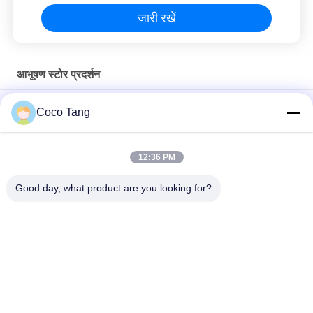
जारी रखें
आभूषण स्टोर प्रदर्शन
कांस्य स्टेनलेस स्टील आभूषण स्टोर नीचे कैबिनेट के साथ आर्क आकार दिखाता है
Coco Tang
SS304 ज्वेलरी स्टोर वॉच ग्लास के लिए ब्रॉन्ज शॉप डिस्प्ले दिखाता है
12:36 PM
ODM ब्लैक टाइटेनियम ज्वेलरी स्टोर अल्ट्रा व्हाइट ग्लास इलेक्ट्रिकल लॉक के साथ
दिखाता है
Good day, what product are you looking for?
लोकप्रिय श्रेणियां
सभी
दुकान प्रदर्शन ठंडे बस्ते में 
सुपरमार्केट प्रदर्शन ठंडे 
डालने
बस्ते में डालने
गोदाम भंडारण अलमारियों
आभूषण स्टोर प्रदर्शन