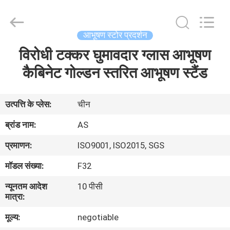
2026
Guangzhou
Ansheng
Display
Shelves
आभूषण स्टोर प्रदर्शन
Co.,Ltd.
All
विरोधी टक्कर घुमावदार ग्लास आभूषण
घर
Rights
Reserved.
कैबिनेट गोल्डन स्तरित आभूषण स्टैंड
उत्पादों
उत्पत्ति के प्लेस:
चीन
वीडियो
ब्रांड नाम:
AS
प्रमाणन:
ISO9001, ISO2015, SGS
हमारे
मॉडल संख्या:
F32
बारे
न्यूनतम आदेश
10 पीसी
में
मात्रा:
मूल्य:
negotiable
कारखाना