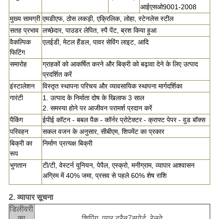
आईएसओ9001-2008
मुख्य सामग्री
एमडीएफ, ठोस लकड़ी, एक्रिलिक, लोहा, स्टेनलेस स्टील
सतह प्रभाव
लच्छेदार, पाउडर लेपित, स्पै पेंट, ब्रश किया हुआ
वैकल्पिक
एलईडी, मेटल हैंडल, पावर सेविंग लाइट, आदि
फिटिंग
समारोह
ग्राहकों को आकर्षित करने और बिक्री को बढ़ावा देने के लिए उत्पाद
प्रदर्शित करें
इंस्टालेशन
विस्तृत स्थापना परिचय और व्यावसायिक स्थापना मार्गदर्शिका
गारंटी
1. उत्पाद के निर्माता दोष के खिलाफ 3 साल
2. समस्या होने पर आजीवन परामर्श प्रदान करें
पैकिंग
ईपीई कॉटन - बबल पैक - कॉर्नर प्रोटेक्टर - क्राफ्ट पेपर - वुड बॉक्स
परिवहन
सकल वजन के अनुसार, सीबीएम, शिपमेंट का प्रकार
बिक्री का
निर्माण प्रत्यक्ष बिक्री
रूप
भुगतान
टी/टी, वेस्टर्न यूनियन, पेपैल, एस्क्रो, मनीग्राम, व्यापार आश्वासन
अग्रिम में 40% जमा, प्रसव से पहले 60% शेष राशि
2. व्यापार सूचना
डिलीवरी
का
शिपिंग, एयर ट्रैन7स्पोर्ट, रेलवे