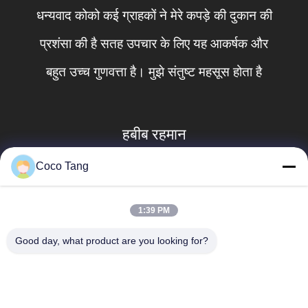
आपने हमेशा मेरे लिए एक अच्छी नौकर
दुकान खिड़की के अलमारियों आ चुके ह
 उच्च गुणवत्ता है। मुझे संतुष्ट महसूस होता है
रहमान
मार्को 
Coco Tang
1:39 PM
Good day, what product are you looking for?
लोकप्रिय श्रेणियां
सभी
दुकान प्रदर्शन ठंडे बस्ते में 
सुपरमार्केट प्रदर्शन ठंडे 