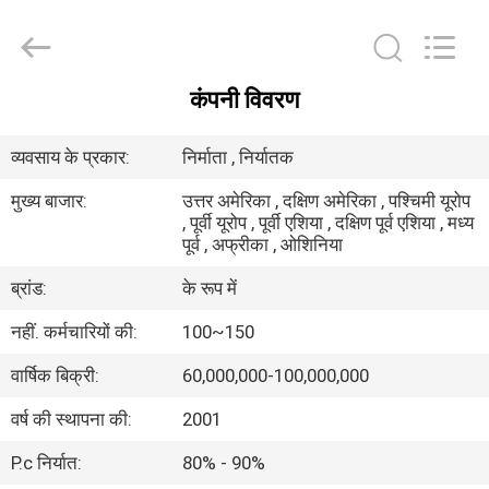
2026
Guangzhou
Ansheng
Display
Shelves
Co.,Ltd.
कंपनी विवरण
All
घर
Rights
Reserved.
व्यवसाय के प्रकार:
निर्माता , निर्यातक
उत्पादों
मुख्य बाजार:
उत्तर अमेरिका , दक्षिण अमेरिका , पश्चिमी यूरोप
, पूर्वी यूरोप , पूर्वी एशिया , दक्षिण पूर्व एशिया , मध्य
पूर्व , अफ्रीका , ओशिनिया
वीडियो
ब्रांड:
के रूप में
हमारे
नहीं. कर्मचारियों की:
100~150
बारे
वार्षिक बिक्री:
60,000,000-100,000,000
में
वर्ष की स्थापना की:
2001
P.c निर्यात:
80% - 90%
कारखाना