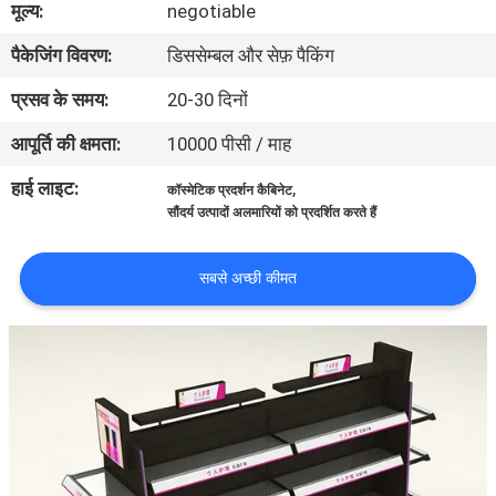
मूल्य:
negotiable
भ्रमण
पैकेजिंग विवरण:
डिससेम्बल और सेफ़ पैकिंग
गुणवत्ता
प्रसव के समय:
20-30 दिनों
नियंत्रण
आपूर्ति की क्षमता:
10000 पीसी / माह
हाई लाइट:
,
कॉस्मेटिक प्रदर्शन कैबिनेट
संपर्क
सौंदर्य उत्पादों अलमारियों को प्रदर्शित करते हैं
करें
सबसे अच्छी कीमत
एक
उद्धरण
का
अनुरोध
करें