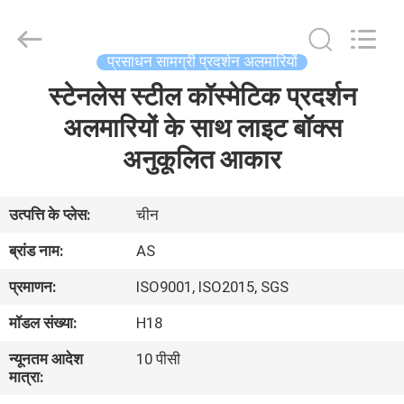
2026
Guangzhou
Ansheng
Display
Shelves
प्रसाधन सामग्री प्रदर्शन अलमारियों
Co.,Ltd.
All
स्टेनलेस स्टील कॉस्मेटिक प्रदर्शन
घर
Rights
Reserved.
अलमारियों के साथ लाइट बॉक्स
उत्पादों
अनुकूलित आकार
वीडियो
उत्पत्ति के प्लेस:
चीन
ब्रांड नाम:
AS
हमारे
प्रमाणन:
ISO9001, ISO2015, SGS
बारे
मॉडल संख्या:
H18
में
न्यूनतम आदेश
10 पीसी
मात्रा:
कारखाना