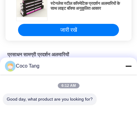
स्टेनलेस स्टील कॉस्मेटिक प्रदर्शन अलमारियों के
साथ लाइट बॉक्स अनुकूलित आकार
जारी रखें
प्रसाधन सामग्री प्रदर्शन अलमारियों
Coco Tang
ब्लैक फ्रेगरेंस 110V 240V कॉस्मेटिक शेल्फ डिस्प्ले आसान असेंबल
आईएसओ एसजीएस कॉस्मेटिक डिस्प्ले शेल्व्स लक्ज़री फ्रेगरेंस परफ्यूम कैबिनेट
6:12 AM
मेटल एमडीएफ कॉस्मेटिक डिस्प्ले रैक वॉल माउंटेड कॉस्मेटिक डिस्प्ले शोकेस
Good day, what product are you looking for?
लोकप्रिय श्रेणियां
सभी
दुकान प्रदर्शन ठंडे बस्ते में 
सुपरमार्केट प्रदर्शन ठंडे 
डालने
बस्ते में डालने